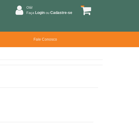
Olá!
Login
Cadastre-se
Faça
ou
Fale Conosco