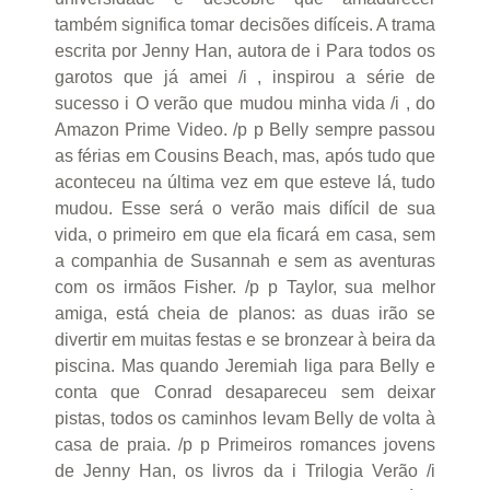
também significa tomar decisões difíceis. A trama
escrita por Jenny Han, autora de i Para todos os
garotos que já amei /i , inspirou a série de
sucesso i O verão que mudou minha vida /i , do
Amazon Prime Video. /p p Belly sempre passou
as férias em Cousins Beach, mas, após tudo que
aconteceu na última vez em que esteve lá, tudo
mudou. Esse será o verão mais difícil de sua
vida, o primeiro em que ela ficará em casa, sem
a companhia de Susannah e sem as aventuras
com os irmãos Fisher. /p p Taylor, sua melhor
amiga, está cheia de planos: as duas irão se
divertir em muitas festas e se bronzear à beira da
piscina. Mas quando Jeremiah liga para Belly e
conta que Conrad desapareceu sem deixar
pistas, todos os caminhos levam Belly de volta à
casa de praia. /p p Primeiros romances jovens
de Jenny Han, os livros da i Trilogia Verão /i