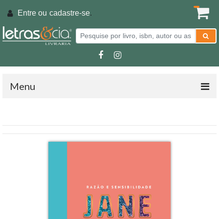
Entre ou
cadastre-se
.
Menu