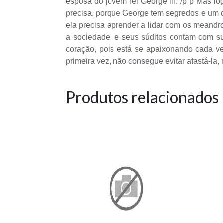
esposa do jovem rei George III. /p p Mas l
precisa, porque George tem segredos e um d
ela precisa aprender a lidar com os meandro
a sociedade, e seus súditos contam com su
coração, pois está se apaixonando cada ve
primeira vez, não consegue evitar afastá-la, n
Produtos relacionados