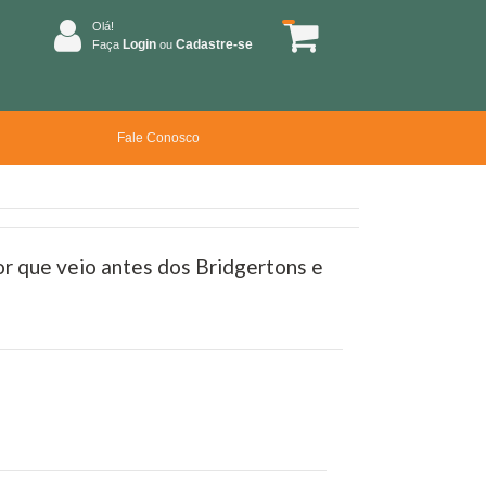
Olá!
Login
Cadastre-se
Faça
ou
Fale Conosco
or que veio antes dos Bridgertons e