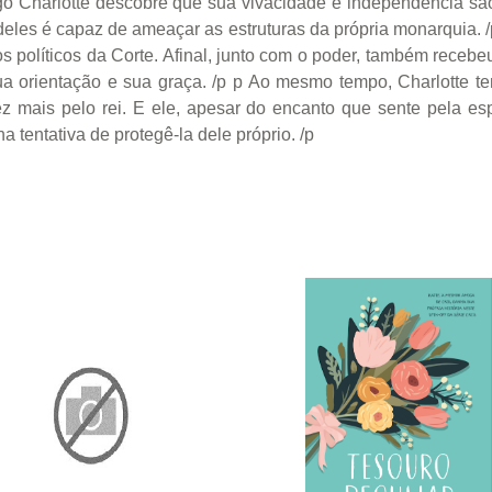
ogo Charlotte descobre que sua vivacidade e independência sã
eles é capaz de ameaçar as estruturas da própria monarquia. 
s políticos da Corte. Afinal, junto com o poder, também recebe
a orientação e sua graça. /p p Ao mesmo tempo, Charlotte tem
z mais pelo rei. E ele, apesar do encanto que sente pela e
a tentativa de protegê-la dele próprio. /p