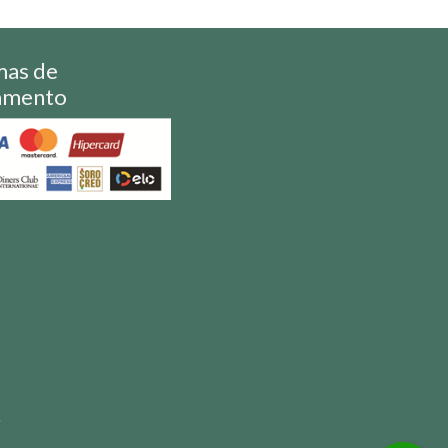
mas de
amento
S