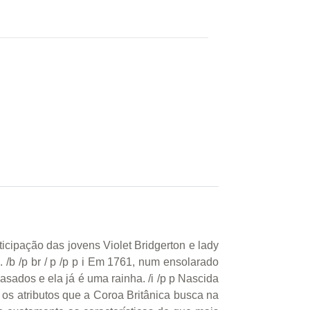
ticipação das jovens Violet Bridgerton e lady
 /b /p br / p /p p i Em 1761, num ensolarado
sados e ela já é uma rainha. /i /p p Nascida
 os atributos que a Coroa Britânica busca na