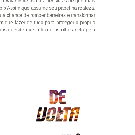
o exatamente as características de que mais
/p p Assim que assume seu papel na realeza,
u a chance de romper barreiras e transformar
 que fazer de tudo para proteger o próprio
sposa desde que colocou os olhos nela pela