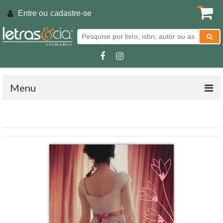
Entre ou
cadastre-se
.
Menu