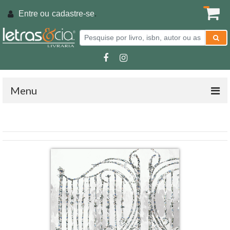
Entre ou
cadastre-se
.
Menu