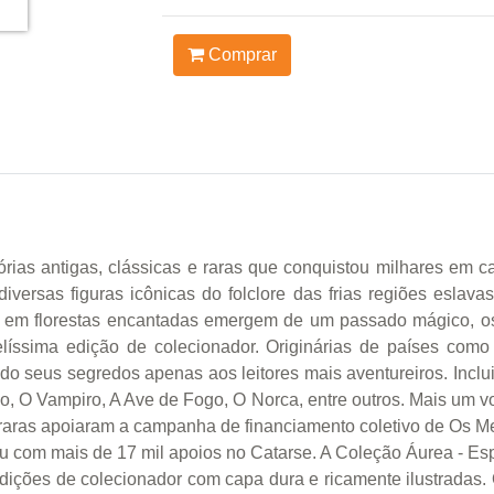
Comprar
órias antigas, clássicas e raras que conquistou milhares em 
iversas figuras icônicas do folclore das frias regiões eslav
as em florestas encantadas emergem de um passado mágico, os
líssima edição de colecionador. Originárias de países como 
o seus segredos apenas aos leitores mais aventureiros. Inclu
rno, O Vampiro, A Ave de Fogo, O Norca, entre outros. Mais um
e raras apoiaram a campanha de financiamento coletivo de Os 
 com mais de 17 mil apoios no Catarse. A Coleção Áurea - Es
edições de colecionador com capa dura e ricamente ilustradas