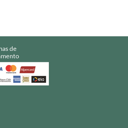
mas de
amento