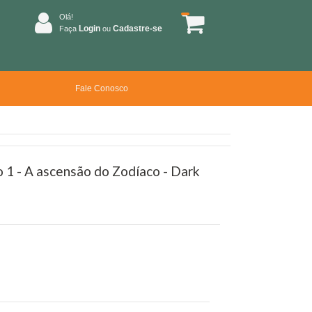
Olá!
Login
Cadastre-se
Faça
ou
Fale Conosco
 1 - A ascensão do Zodíaco - Dark