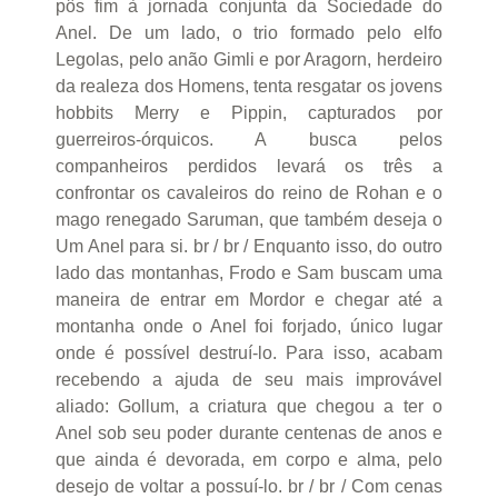
pôs fim à jornada conjunta da Sociedade do
Anel. De um lado, o trio formado pelo elfo
Legolas, pelo anão Gimli e por Aragorn, herdeiro
da realeza dos Homens, tenta resgatar os jovens
hobbits Merry e Pippin, capturados por
guerreiros-órquicos. A busca pelos
companheiros perdidos levará os três a
confrontar os cavaleiros do reino de Rohan e o
mago renegado Saruman, que também deseja o
Um Anel para si. br / br / Enquanto isso, do outro
lado das montanhas, Frodo e Sam buscam uma
maneira de entrar em Mordor e chegar até a
montanha onde o Anel foi forjado, único lugar
onde é possível destruí-lo. Para isso, acabam
recebendo a ajuda de seu mais improvável
aliado: Gollum, a criatura que chegou a ter o
Anel sob seu poder durante centenas de anos e
que ainda é devorada, em corpo e alma, pelo
desejo de voltar a possuí-lo. br / br / Com cenas