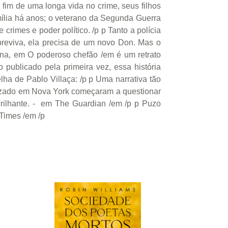
 fim de uma longa vida no crime, seus filhos
mília há anos; o veterano da Segunda Guerra
imes e poder político. /p p Tanto a polícia
breviva, ela precisa de um novo Don. Mas o
rna, em O poderoso chefão /em é um retrato
ublicado pela primeira vez, essa história
lha de Pablo Villaça: /p p Uma narrativa tão
nizado em Nova York começaram a questionar
brilhante. - em The Guardian /em /p p Puzo
Times /em /p