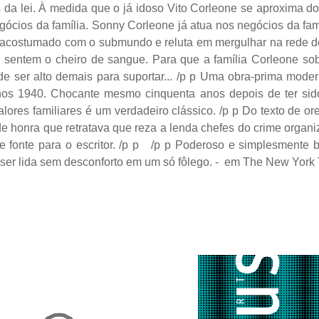
da lei. À medida que o já idoso Vito Corleone se aproxima do
egócios da família. Sonny Corleone já atua nos negócios da fa
acostumado com o submundo e reluta em mergulhar na rede de cr
s sentem o cheiro de sangue. Para que a família Corleone so
e ser alto demais para suportar... /p p Uma obra-prima mode
s 1940. Chocante mesmo cinquenta anos depois de ter sido p
ores familiares é um verdadeiro clássico. /p p Do texto de ore
de honra que retratava que reza a lenda chefes do crime orga
de fonte para o escritor. /p p /p p Poderoso e simplesmente 
 ser lida sem desconforto em um só fôlego. - em The New York 