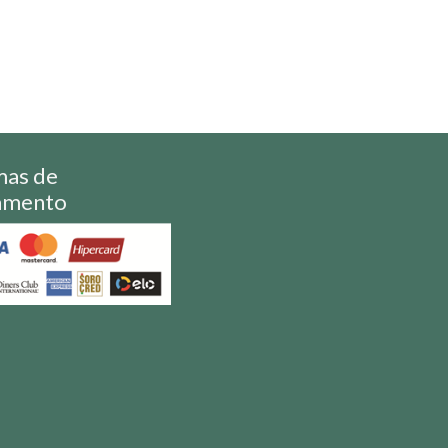
mas de
amento