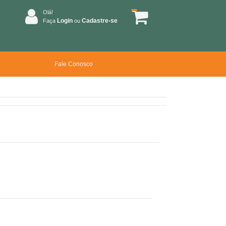
Olá!
Login
Cadastre-se
Faça
ou
Fale Conosco