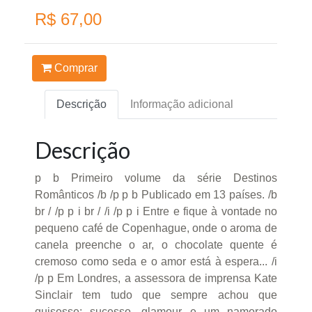
R$ 67,00
Comprar
Descrição
Informação adicional
Descrição
p b Primeiro volume da série Destinos
Românticos /b /p p b Publicado em 13 países. /b
br / /p p i br / /i /p p i Entre e fique à vontade no
pequeno café de Copenhague, onde o aroma de
canela preenche o ar, o chocolate quente é
cremoso como seda e o amor está à espera... /i
/p p Em Londres, a assessora de imprensa Kate
Sinclair tem tudo que sempre achou que
quisesse: sucesso, glamour e um namorado