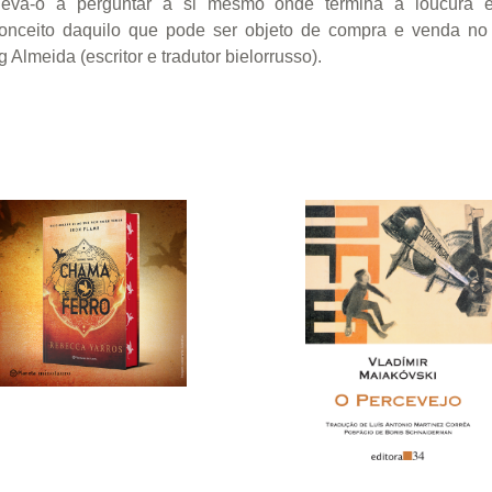
fim leva-o a perguntar a si mesmo onde termina a loucura
conceito daquilo que pode ser objeto de compra e venda no
Almeida (escritor e tradutor bielorrusso).