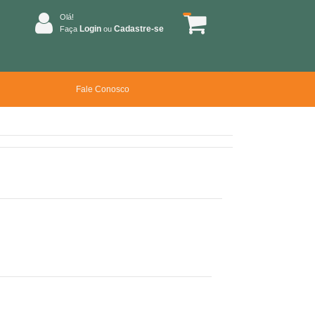
Olá!
Login
Cadastre-se
Faça
ou
Fale Conosco