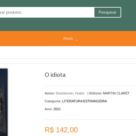
Pesquisar
Areas
O idiota
Autor:
Dostoievski, Fiodor
|
Editora:
MARTIN CLARET
Categoria:
LITERATURA ESTRANGEIRA
Ano:
2021
R$ 142,00