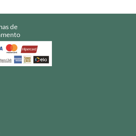
mas de
amento
S