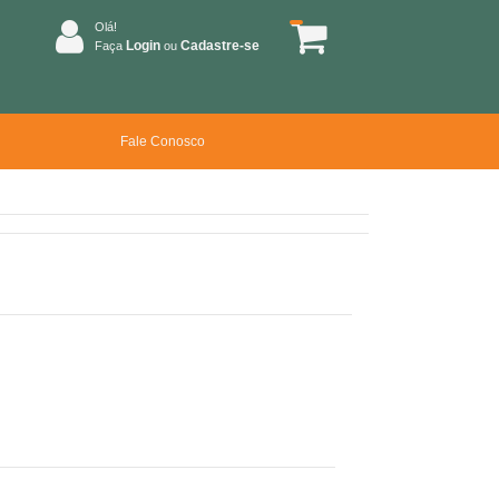
Olá!
Login
Cadastre-se
Faça
ou
Fale Conosco