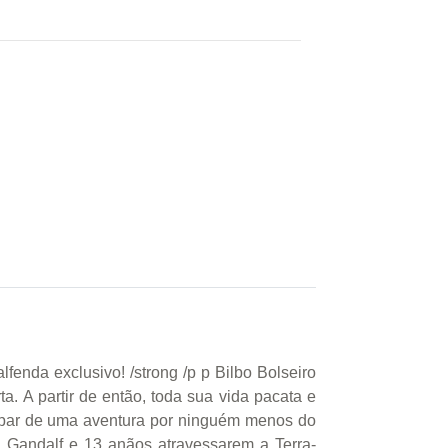
lfenda exclusivo! /strong /p p Bilbo Bolseiro
. A partir de então, toda sua vida pacata e
ipar de uma aventura por ninguém menos do
, Gandalf e 13 anãos atravessarem a Terra-