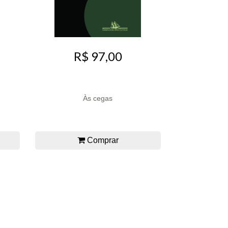
R$ 97,00
Às cegas
Comprar