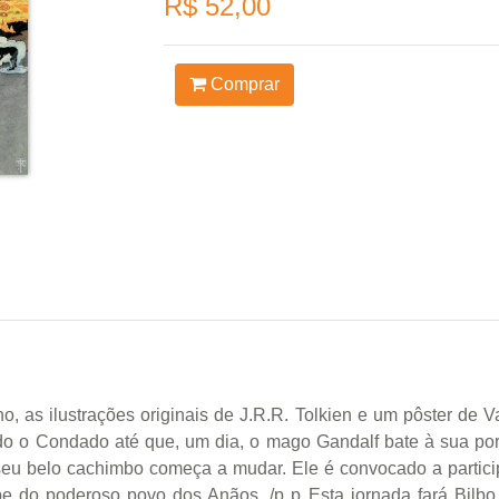
R$ 52,00
Comprar
o, as ilustrações originais de J.R.R. Tolkien e um pôster de Va
do o Condado até que, um dia, o mago Gandalf bate à sua porta
eu belo cachimbo começa a mudar. Ele é convocado a partic
e do poderoso povo dos Anãos. /p p Esta jornada fará Bilbo