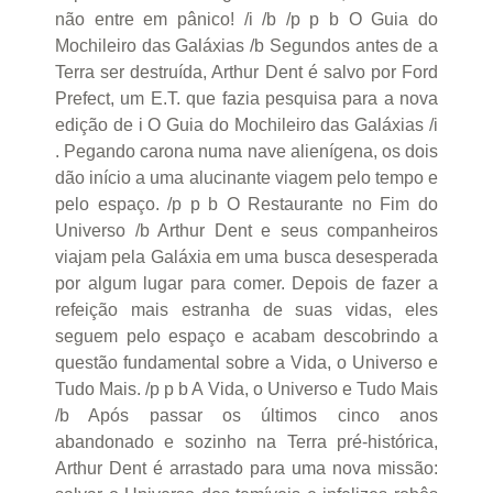
não entre em pânico! /i /b /p p b O Guia do
Mochileiro das Galáxias /b Segundos antes de a
Terra ser destruída, Arthur Dent é salvo por Ford
Prefect, um E.T. que fazia pesquisa para a nova
edição de i O Guia do Mochileiro das Galáxias /i
. Pegando carona numa nave alienígena, os dois
dão início a uma alucinante viagem pelo tempo e
pelo espaço. /p p b O Restaurante no Fim do
Universo /b Arthur Dent e seus companheiros
viajam pela Galáxia em uma busca desesperada
por algum lugar para comer. Depois de fazer a
refeição mais estranha de suas vidas, eles
seguem pelo espaço e acabam descobrindo a
questão fundamental sobre a Vida, o Universo e
Tudo Mais. /p p b A Vida, o Universo e Tudo Mais
/b Após passar os últimos cinco anos
abandonado e sozinho na Terra pré-histórica,
Arthur Dent é arrastado para uma nova missão: