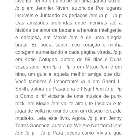
favorito. Tenho orgulho de ser uma garota Moxie.
/p p em Jennifer Niven, autora de Por lugares
incríveis e Juntando os pedaços /em /p p /p p
Das amizades profundas entre meninas até a
história de amor de babar e a heroína inteligente
e corajosa, em Moxie /em é de uma alegria
brutal. Eu podia sentir meu coração e minha
coragem aumentando a cada página virada. /p p
em Katie Cotugno, autora de 99 dias e Duas
vezes amor /em /p p /p p em Moxie /em é um
hino, um guia e aquela melhor amiga que diz:
Você também é importante! /p p em Sherri L.
Smith, autora de Pasadena e Flygirl /em /p p /p
p Como o riff viciante de uma música de punk
rock, em Moxie /em vai te atrair, te inspirar e te
jogar de volta no mundo com um desejo feroz de
mudá-lo. Leia este livro. Agora. /p p em Jenny
Torres Sanchez, autora de We Are Not from Here
/em /p p /p p Para jovens como Vivian, que