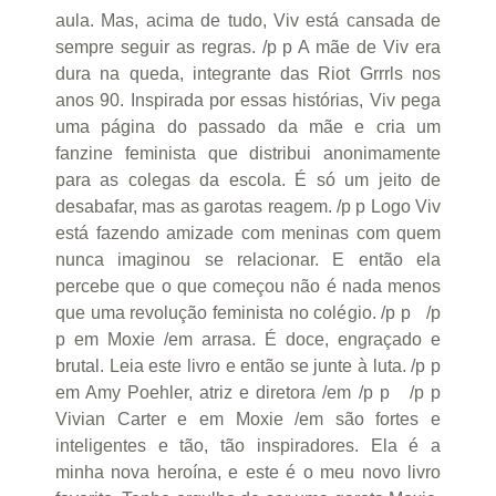
aula. Mas, acima de tudo, Viv está cansada de
sempre seguir as regras. /p p A mãe de Viv era
dura na queda, integrante das Riot Grrrls nos
anos 90. Inspirada por essas histórias, Viv pega
uma página do passado da mãe e cria um
fanzine feminista que distribui anonimamente
para as colegas da escola. É só um jeito de
desabafar, mas as garotas reagem. /p p Logo Viv
está fazendo amizade com meninas com quem
nunca imaginou se relacionar. E então ela
percebe que o que começou não é nada menos
que uma revolução feminista no colégio. /p p /p
p em Moxie /em arrasa. É doce, engraçado e
brutal. Leia este livro e então se junte à luta. /p p
em Amy Poehler, atriz e diretora /em /p p /p p
Vivian Carter e em Moxie /em são fortes e
inteligentes e tão, tão inspiradores. Ela é a
minha nova heroína, e este é o meu novo livro