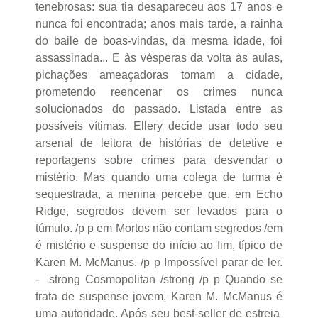
tenebrosas: sua tia desapareceu aos 17 anos e
nunca foi encontrada; anos mais tarde, a rainha
do baile de boas-vindas, da mesma idade, foi
assassinada... E às vésperas da volta às aulas,
pichações ameaçadoras tomam a cidade,
prometendo reencenar os crimes nunca
solucionados do passado. Listada entre as
possíveis vítimas, Ellery decide usar todo seu
arsenal de leitora de histórias de detetive e
reportagens sobre crimes para desvendar o
mistério. Mas quando uma colega de turma é
sequestrada, a menina percebe que, em Echo
Ridge, segredos devem ser levados para o
túmulo. /p p em Mortos não contam segredos /em
é mistério e suspense do início ao fim, típico de
Karen M. McManus. /p p Impossível parar de ler.
- strong Cosmopolitan /strong /p p Quando se
trata de suspense jovem, Karen M. McManus é
uma autoridade. Após seu best-seller de estreia