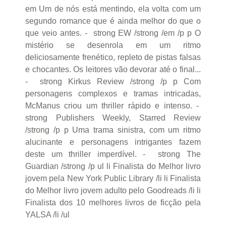
em Um de nós está mentindo, ela volta com um
segundo romance que é ainda melhor do que o
que veio antes. - strong EW /strong /em /p p O
mistério se desenrola em um ritmo
deliciosamente frenético, repleto de pistas falsas
e chocantes. Os leitores vão devorar até o final...
- strong Kirkus Review /strong /p p Com
personagens complexos e tramas intricadas,
McManus criou um thriller rápido e intenso. -
strong Publishers Weekly, Starred Review
/strong /p p Uma trama sinistra, com um ritmo
alucinante e personagens intrigantes fazem
deste um thriller imperdível. - strong The
Guardian /strong /p ul li Finalista do Melhor livro
jovem pela New York Public Library /li li Finalista
do Melhor livro jovem adulto pelo Goodreads /li li
Finalista dos 10 melhores livros de ficção pela
YALSA /li /ul