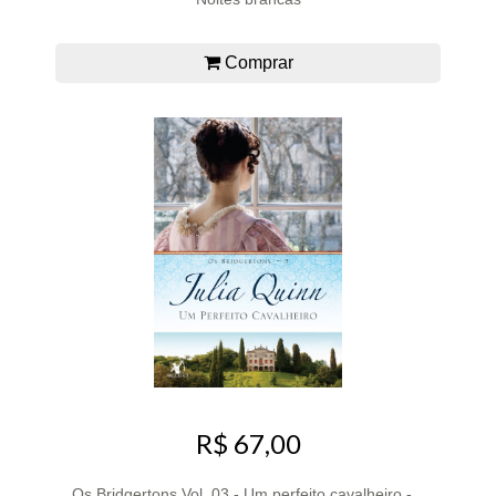
Comprar
R$ 67,00
Os Bridgertons Vol. 03 - Um perfeito cavalheiro -...