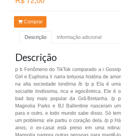
R$ 72,00
Comprar
Descrição
Informação adicional
Descrição
p b Fenômeno do TikTok comparado a i Gossip
Girl e Euphoria /i narra tortuosa história de amor
na alta sociedade londrina /b /p p Ela é uma
socialite lindíssima, rica e egocêntrica. Ele é o
bad boy mais popular da Grã-Bretanha. /p p
Magnolia Parks e BJ Ballentine nasceram um
para o outro, e todo mundo sabe disso. Só tem
um problema: ele partiu o coração dela. /p p Há
anos, o ex-casal está preso em uma rotina:
Magnolia namora outras pessoas para mantê-lo