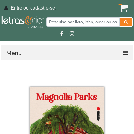
Entre ou
cadastre-se
.
Menu