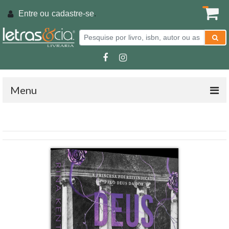
Entre ou
cadastre-se
.
Menu