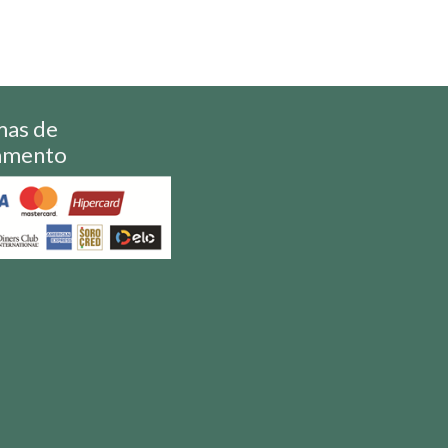
mas de
amento