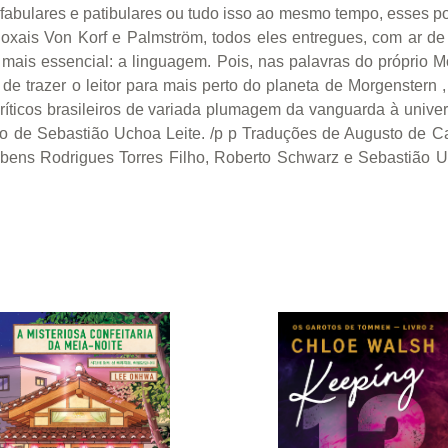
s, fabulares e patibulares ou tudo isso ao mesmo tempo, esse
doxais Von Korf e Palmström, todos eles entregues, com ar d
mais essencial: a linguagem. Pois, nas palavras do próprio Mo
m de trazer o leitor para mais perto do planeta de Morgenstern
ríticos brasileiros de variada plumagem da vanguarda à univers
aio de Sebastião Uchoa Leite. /p p Traduções de Augusto de 
ns Rodrigues Torres Filho, Roberto Schwarz e Sebastião Uc