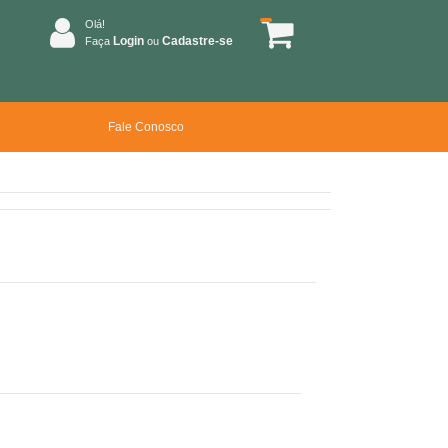
Olá!
Login
Cadastre-se
Faça
ou
Fale Conosco