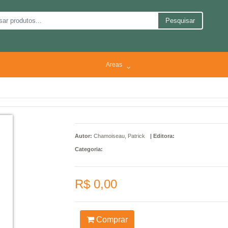
Pesquisar
Areas
Autor:
Chamoiseau, Patrick
|
Editora:
Categoria:
R$ 0,00
Comprar