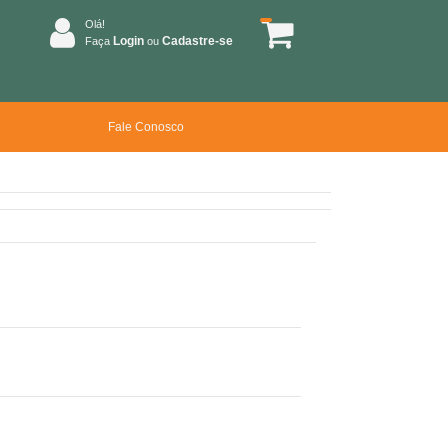
Olá!
Login
Cadastre-se
Faça
ou
Fale Conosco