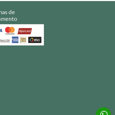
mas de
amento
S