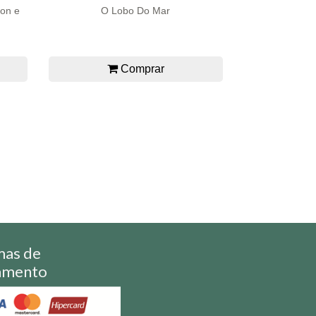
bon e
O Lobo Do Mar
Comprar
mas de
amento