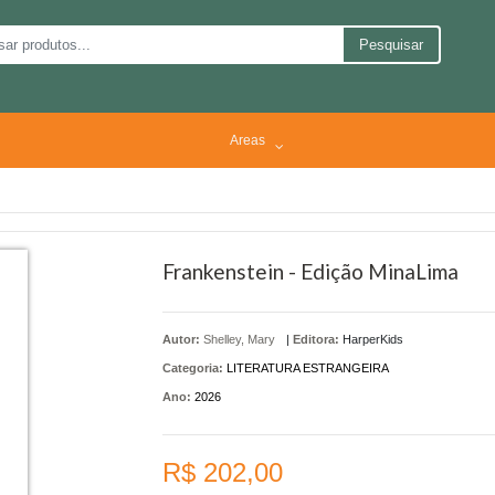
Pesquisar
Areas
Frankenstein - Edição MinaLima
Autor:
Shelley, Mary
|
Editora:
HarperKids
Categoria:
LITERATURA ESTRANGEIRA
Ano:
2026
R$ 202,00