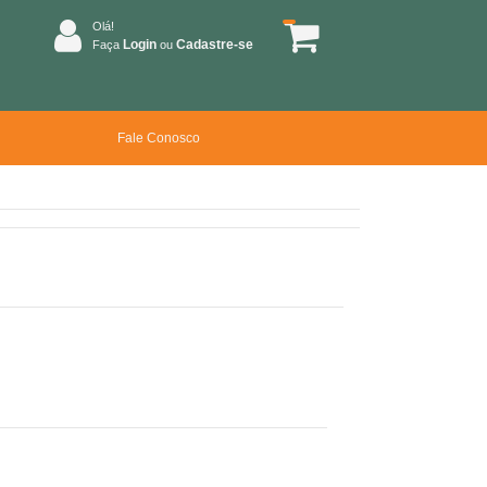
Olá!
Login
Cadastre-se
Faça
ou
Fale Conosco