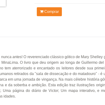
Comprar
 nunca antes! O reverenciado clássico gótico de Mary Shelley
 MinaLima. O livro que deu origem ao longa de Guillermo del
o tem aterrorizado e encantado os leitores desde sua primeir
humanos retirados da "sala de dissecação e do matadouro" - é u
a em uma jornada de vingança. Na mais célebre história gótica
a e da soberba e ambição. Esta edição traz ilustrações origin
; Uma página do diário de Victor; Um mapa interativo, e mu
as idades.