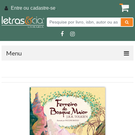
Entre ou
cadastre-se
.
Menu