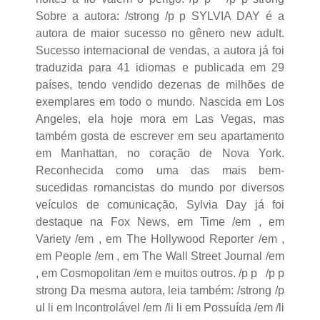
Sobre a autora: /strong /p p SYLVIA DAY é a
autora de maior sucesso no gênero new adult.
Sucesso internacional de vendas, a autora já foi
traduzida para 41 idiomas e publicada em 29
países, tendo vendido dezenas de milhões de
exemplares em todo o mundo. Nascida em Los
Angeles, ela hoje mora em Las Vegas, mas
também gosta de escrever em seu apartamento
em Manhattan, no coração de Nova York.
Reconhecida como uma das mais bem-
sucedidas romancistas do mundo por diversos
veículos de comunicação, Sylvia Day já foi
destaque na Fox News, em Time /em , em
Variety /em , em The Hollywood Reporter /em ,
em People /em , em The Wall Street Journal /em
, em Cosmopolitan /em e muitos outros. /p p /p p
strong Da mesma autora, leia também: /strong /p
ul li em Incontrolável /em /li li em Possuída /em /li