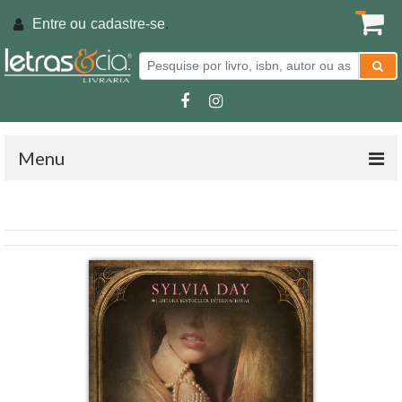
Entre ou
cadastre-se
.
Menu