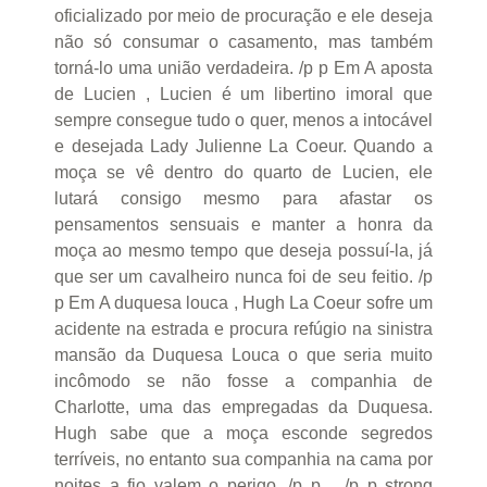
oficializado por meio de procuração e ele deseja
não só consumar o casamento, mas também
torná-lo uma união verdadeira. /p p Em A aposta
de Lucien , Lucien é um libertino imoral que
sempre consegue tudo o quer, menos a intocável
e desejada Lady Julienne La Coeur. Quando a
moça se vê dentro do quarto de Lucien, ele
lutará consigo mesmo para afastar os
pensamentos sensuais e manter a honra da
moça ao mesmo tempo que deseja possuí-la, já
que ser um cavalheiro nunca foi de seu feitio. /p
p Em A duquesa louca , Hugh La Coeur sofre um
acidente na estrada e procura refúgio na sinistra
mansão da Duquesa Louca o que seria muito
incômodo se não fosse a companhia de
Charlotte, uma das empregadas da Duquesa.
Hugh sabe que a moça esconde segredos
terríveis, no entanto sua companhia na cama por
noites a fio valem o perigo. /p p /p p strong