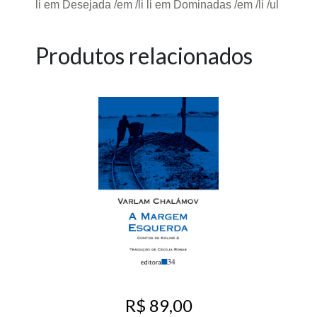
li em Desejada /em /li li em Dominadas /em /li /ul
Produtos relacionados
R$ 89,00