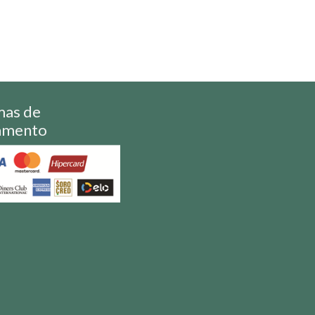
mas de
amento