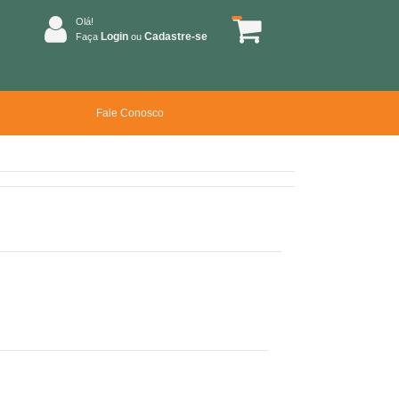
Olá!
Login
Cadastre-se
Faça
ou
Fale Conosco