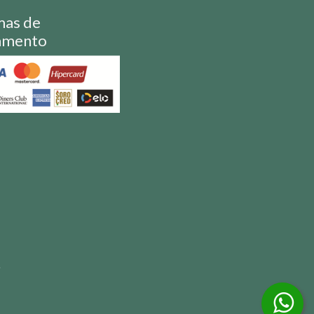
mas de
amento
S