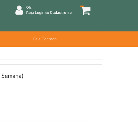
Olá!
Login
Cadastre-se
Faça
ou
Fale Conosco
a Semana)