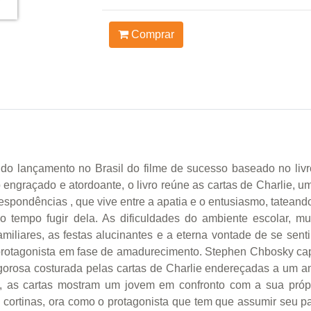
Comprar
 do lançamento no Brasil do filme de sucesso baseado no l
engraçado e atordoante, o livro reúne as cartas de Charlie,
spondências , que vive entre a apatia e o entusiasmo, tateando 
o tempo fugir dela. As dificuldades do ambiente escolar, m
iliares, as festas alucinantes e a eterna vontade de se sent
 protagonista em fase de amadurecimento. Stephen Chbosky ca
igorosa costurada pelas cartas de Charlie endereçadas a um a
as, as cartas mostram um jovem em confronto com a sua própr
as cortinas, ora como o protagonista que tem que assumir seu 