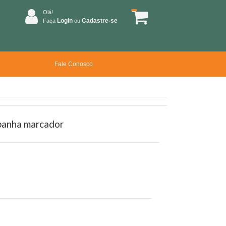
Olá!
Login
Cadastre-se
Faça
ou
Fale Conosco
mpanha marcador