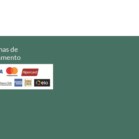
mas de
amento