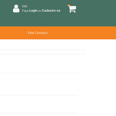
Olá!
Login
Cadastre-se
Faça
ou
Fale Conosco