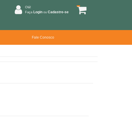
Olá!
Login
Cadastre-se
Faça
ou
Fale Conosco