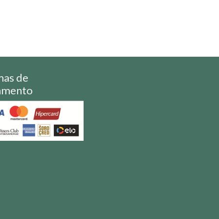
mas de
amento