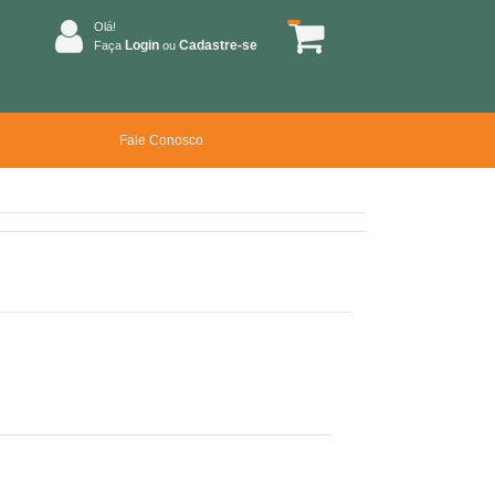
Olá!
Login
Cadastre-se
Faça
ou
Fale Conosco