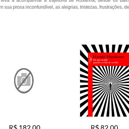
s leva a acompanhar a trajetória de Rosanna, desde os bair
 sua prosa inconfundível, as alegrias, tristezas, frustrações, 
R$ 82,00
R$ 182,00