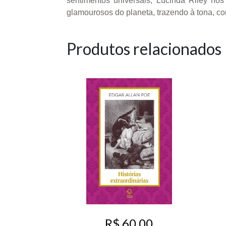
sentimentos universais, Lucinda Riley no
glamourosos do planeta, trazendo à tona, com
Produtos relacionados
R$ 60,00