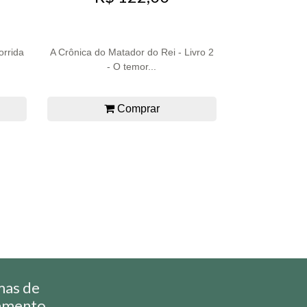
orrida
A Crônica do Matador do Rei - Livro 2
- O temor...
Comprar
mas de
amento