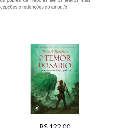
ros pobres de Nápoles até os teatros mais
decepções e redenções do amor. /p
R$ 122,00