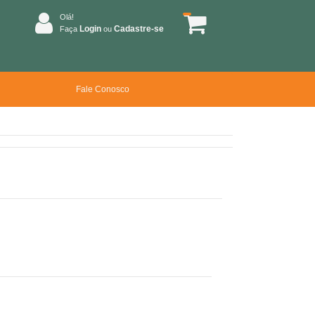
Olá!
Login
Cadastre-se
Faça
ou
Fale Conosco