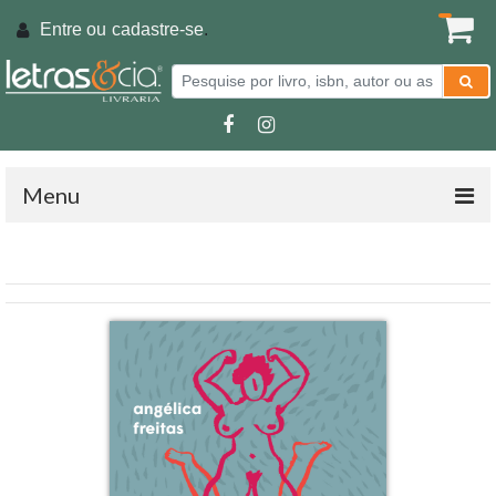
Entre ou
cadastre-se
.
Menu