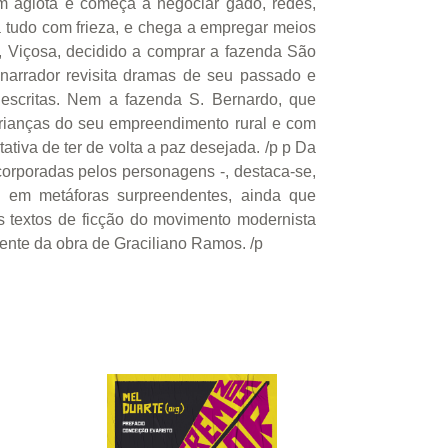
m agiota e começa a negociar gado, redes,
a tudo com frieza, e chega a empregar meios
al, Viçosa, decidido a comprar a fazenda São
 narrador revisita dramas de seu passado e
escritas. Nem a fazenda S. Bernardo, que
 crianças do seu empreendimento rural e com
ativa de ter de volta a paz desejada. /p p Da
ncorporadas pelos personagens -, destaca-se,
o em metáforas surpreendentes, ainda que
es textos de ficção do movimento modernista
cente da obra de Graciliano Ramos. /p