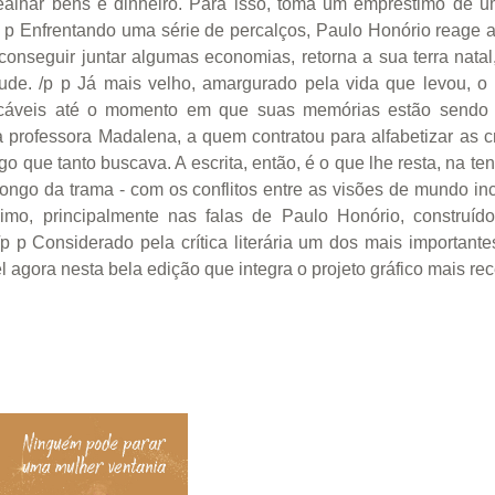
mealhar bens e dinheiro. Para isso, toma um empréstimo de u
/p p Enfrentando uma série de percalços, Paulo Honório reage 
s conseguir juntar algumas economias, retorna a sua terra nat
ude. /p p Já mais velho, amargurado pela vida que levou, o
licáveis até o momento em que suas memórias estão sendo 
m a professora Madalena, a quem contratou para alfabetizar as
ue tanto buscava. A escrita, então, é o que lhe resta, na tent
longo da trama - com os conflitos entre as visões de mundo i
imo, principalmente nas falas de Paulo Honório, construíd
/p p Considerado pela crítica literária um dos mais important
l agora nesta bela edição que integra o projeto gráfico mais re