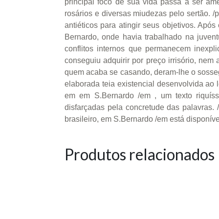
principal foco de sua vida passa a ser a
rosários e diversas miudezas pelo sertão. 
antiéticos para atingir seus objetivos. Apó
Bernardo, onde havia trabalhado na juvent
conflitos internos que permanecem inexp
conseguiu adquirir por preço irrisório, ne
quem acaba se casando, deram-lhe o sossego q
elaborada teia existencial desenvolvida ao 
em em S.Bernardo /em , um texto riquíss
disfarçadas pela concretude das palavras. 
brasileiro, em S.Bernardo /em está disponíve
Produtos relacionados