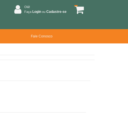
Olá!
Login
Cadastre-se
Faça
ou
Fale Conosco