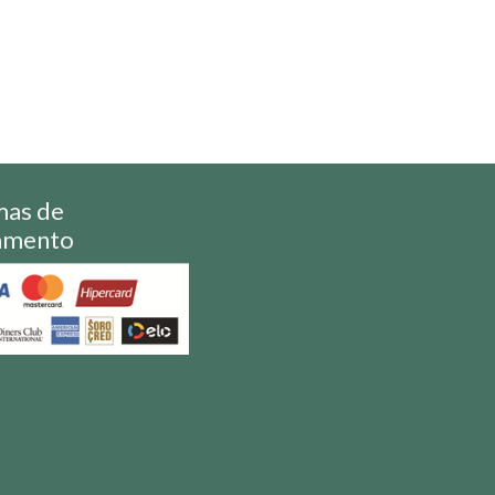
mas de
amento