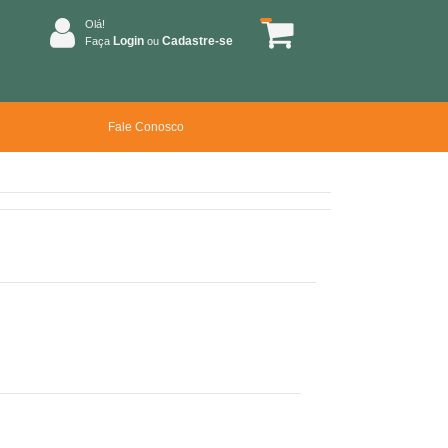
Olá!
Login
Cadastre-se
Faça
ou
Fale Conosco