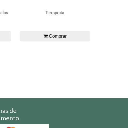
ados
Terrapreta
Comprar
mas de
amento