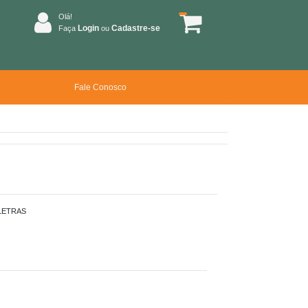
Olá!
Login
Cadastre-se
Faça
ou
Fale Conosco
LETRAS