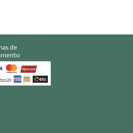
mas de
amento