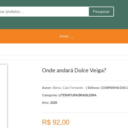
Pesquisar
Areas
Onde andará Dulce Veiga?
Autor:
Abreu, Caio Fernando
|
Editora:
COMPANHIA DAS 
Categoria:
LITERATURA BRASILEIRA
Ano:
2026
R$ 92,00