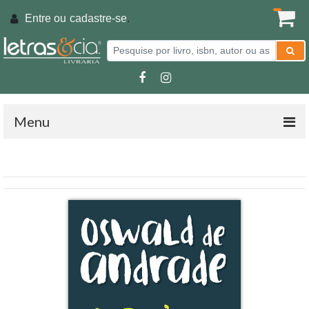
Entre ou
cadastre-se
.
Menu