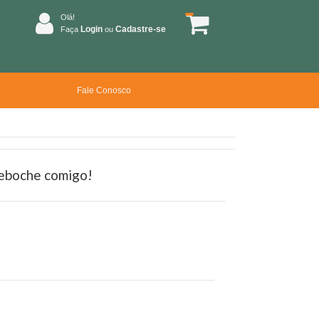
Olá!
Login
Cadastre-se
Faça
ou
Fale Conosco
deboche comigo!