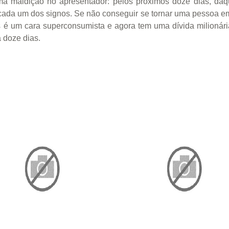
a maldição no apresentador: pelos próximos doze dias, daque
 cada um dos signos. Se não conseguir se tornar uma pessoa empá
é um cara superconsumista e agora tem uma dívida milionária
 doze dias.