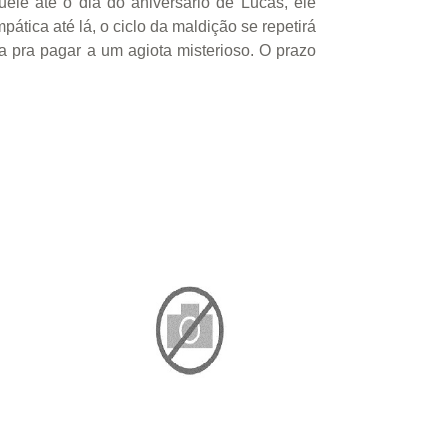
le até o dia do aniversário de Lucas, ele
tica até lá, o ciclo da maldição se repetirá
 pra pagar a um agiota misterioso. O prazo