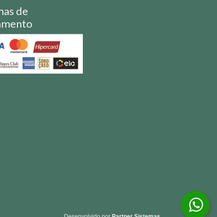
mas de
amento
S
Desenvolvido por
Partner Sistemas