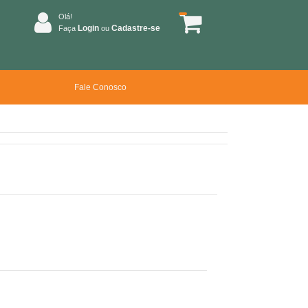
Olá!
Login
Cadastre-se
Faça
ou
Fale Conosco