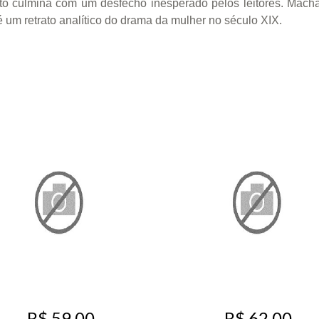
to culmina com um desfecho inesperado pelos leitores. Macha
um retrato analítico do drama da mulher no século XIX.
R$ 59,00
R$ 62,00