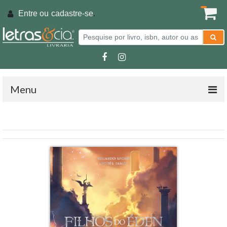
Entre ou
cadastre-se
.
Menu