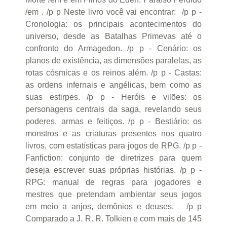
/em . /p p Neste livro você vai encontrar: /p p -
Cronologia: os principais acontecimentos do
universo, desde as Batalhas Primevas até o
confronto do Armagedon. /p p - Cenário: os
planos de existência, as dimensões paralelas, as
rotas cósmicas e os reinos além. /p p - Castas:
as ordens infernais e angélicas, bem como as
suas estirpes. /p p - Heróis e vilões: os
personagens centrais da saga, revelando seus
poderes, armas e feitiços. /p p - Bestiário: os
monstros e as criaturas presentes nos quatro
livros, com estatísticas para jogos de RPG. /p p -
Fanfiction: conjunto de diretrizes para quem
deseja escrever suas próprias histórias. /p p -
RPG: manual de regras para jogadores e
mestres que pretendam ambientar seus jogos
em meio a anjos, demônios e deuses. /p p
Comparado a J. R. R. Tolkien e com mais de 145