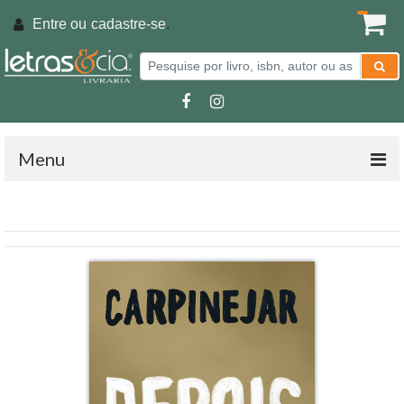
Entre ou
cadastre-se
.
Menu