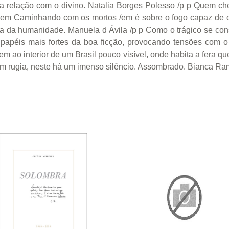
 sua relação com o divino. Natalia Borges Polesso /p p Quem 
m Caminhando com os mortos /em é sobre o fogo capaz de q
ria da humanidade. Manuela d Ávila /p p Como o trágico se cons
apéis mais fortes da boa ficção, provocando tensões com o r
m ao interior de um Brasil pouco visível, onde habita a fera 
uem rugia, neste há um imenso silêncio. Assombrado. Bianca R