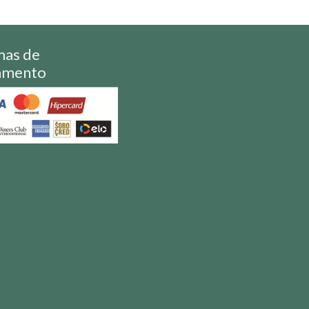
mas de
amento
S