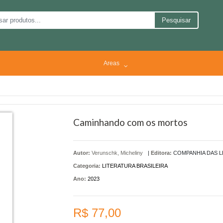
Pesquisar
Areas
Caminhando com os mortos
Autor:
Verunschk, Micheliny
|
Editora:
COMPANHIA DAS L
Categoria:
LITERATURA BRASILEIRA
Ano:
2023
R$ 77,00