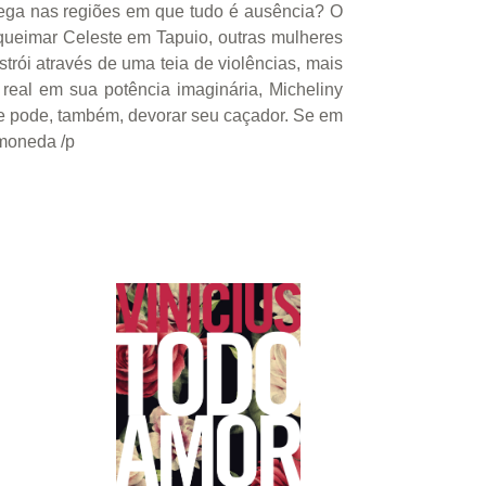
chega nas regiões em que tudo é ausência? O
ueimar Celeste em Tapuio, outras mulheres
trói através de uma teia de violências, mais
eal em sua potência imaginária, Micheliny
que pode, também, devorar seu caçador. Se em
amoneda /p