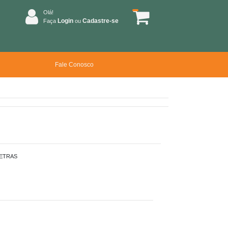
Olá!
Login
Cadastre-se
Faça
ou
Fale Conosco
ETRAS