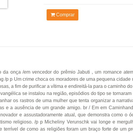
Comprar
 da onça /em vencedor do prêmio Jabuti , um romance ater
trong /p p Um crime choca os moradores de uma pequena cidade 
osas, a fim de purificar a vítima e endireitá-la para o caminho do
gélica se instalou na região, episódios do tipo se tornaram
panhar os rastros de uma mulher que tenta organizar a narrati
mas e a ausência de um grande amigo. br / Em em Caminhando
inovador e assustadoramente atual, que demonstra como o ód
tismo religioso. /p p Micheliny Verunschk vai longe e mergul
 terrível de como as religiões foram um braço forte de um p