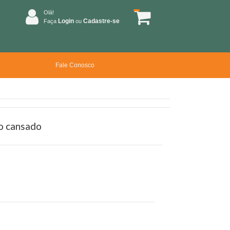
Olá!
Login
Cadastre-se
Faça
ou
Fale Conosco
ão cansado