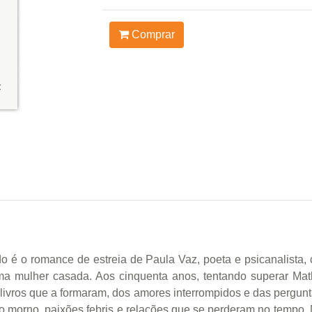
Comprar
do é o romance de estreia de Paula Vaz, poeta e psicanalista,
ma mulher casada. Aos cinquenta anos, tentando superar Mat
 livros que a formaram, dos amores interrompidos e das pergun
 morno, paixões febris e relações que se perderam no tempo. 