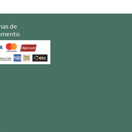
mas de
amento
S