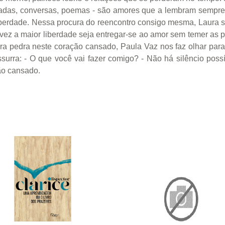
rugadas, conversas, poemas - são amores que a lembram semp
erdade. Nessa procura do reencontro consigo mesma, Laura se
vez a maior liberdade seja entregar-se ao amor sem temer as
ra pedra neste coração cansado, Paula Vaz nos faz olhar para
urra: - O que você vai fazer comigo? - Não há silêncio possív
ção cansado.