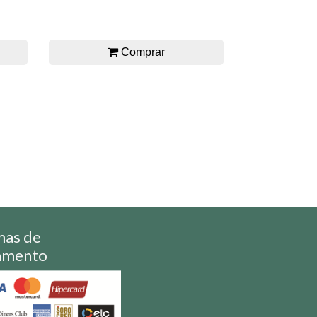
Comprar
mas de
amento