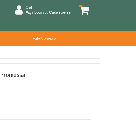
Olá!
Login
Cadastre-se
Faça
ou
Fale Conosco
A Promessa