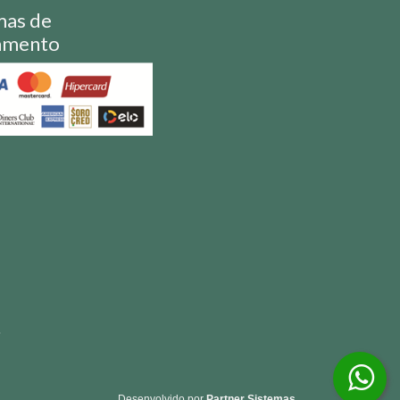
mas de
amento
S
Desenvolvido por
Partner Sistemas