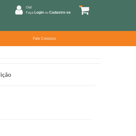
Olá!
Login
Cadastre-se
Faça
ou
Fale Conosco
dição