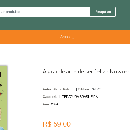
Pesquisar
Areas
A grande arte de ser feliz - Nova e
Autor:
Alves, Rubem
|
Editora:
PAIDÓS
Categoria:
LITERATURA BRASILEIRA
Ano:
2024
R$ 59,00