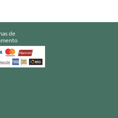
mas de
amento