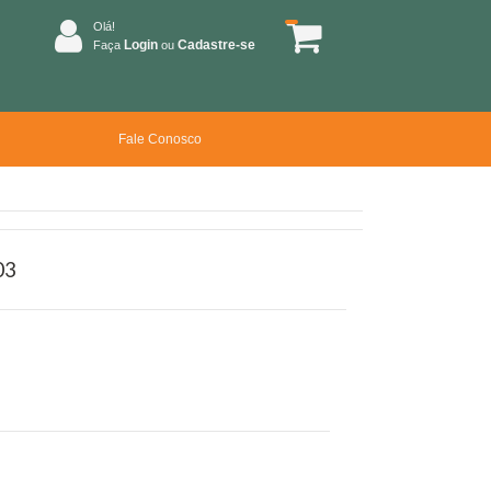
Olá!
Login
Cadastre-se
Faça
ou
Fale Conosco
03