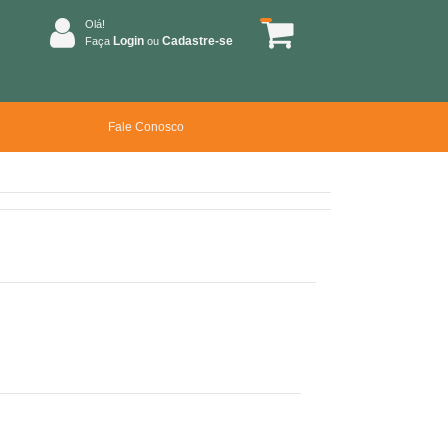
Olá!
Login
Cadastre-se
Faça
ou
Fale Conosco