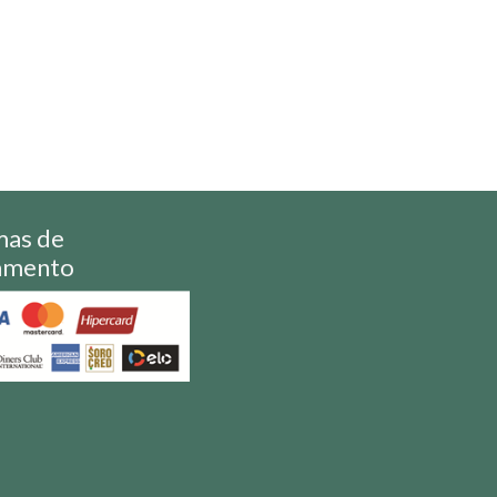
mas de
amento