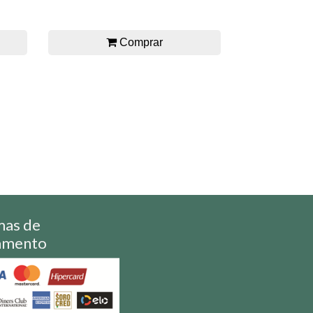
Comprar
mas de
amento