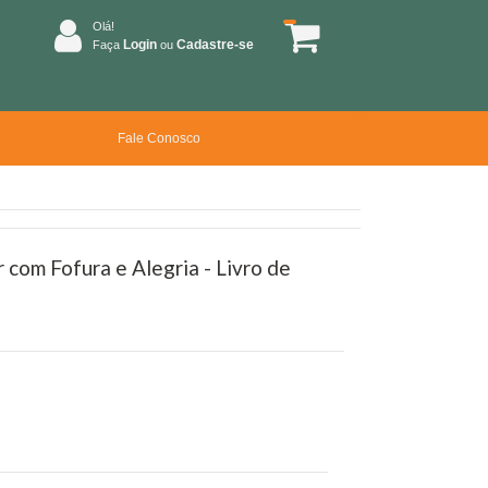
Olá!
Login
Cadastre-se
Faça
ou
Fale Conosco
 com Fofura e Alegria - Livro de