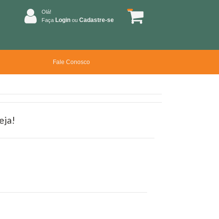
Olá!
Login
Cadastre-se
Faça
ou
Fale Conosco
eja!