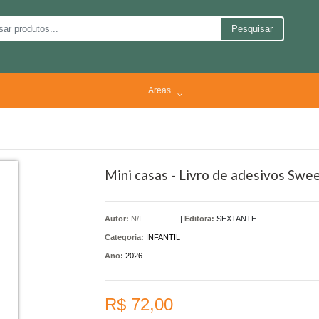
Pesquisar
Areas
Mini casas - Livro de adesivos Swe
Autor:
N/I
|
Editora:
SEXTANTE
Categoria:
INFANTIL
Ano:
2026
R$ 72,00