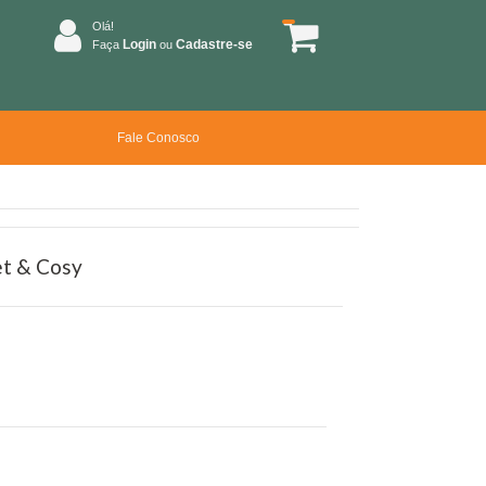
Olá!
Login
Cadastre-se
Faça
ou
Fale Conosco
et & Cosy