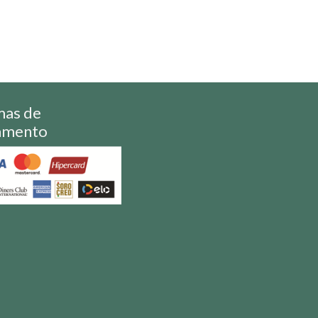
mas de
amento