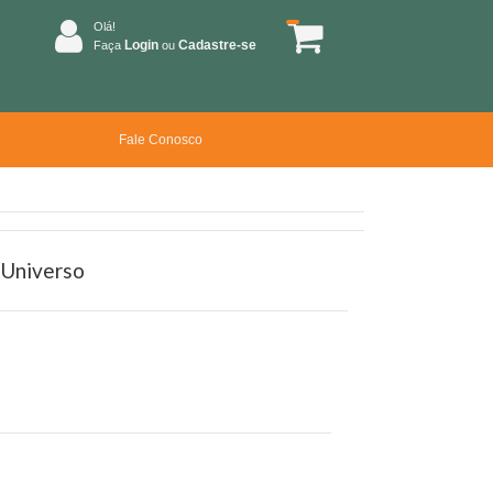
Olá!
Login
Cadastre-se
Faça
ou
Fale Conosco
 Universo