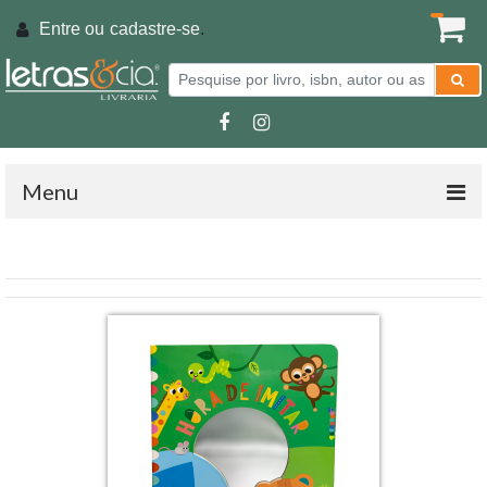
Entre ou
cadastre-se
.
Menu